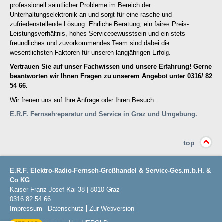
professionell sämtlicher Probleme im Bereich der
Unterhaltungselektronik an und sorgt für eine rasche und
zufriedenstellende Lösung. Ehrliche Beratung, ein faires Preis-
Leistungsverhältnis, hohes Servicebewusstsein und ein stets
freundliches und zuvorkommendes Team sind dabei die
wesentlichsten Faktoren für unseren langjährigen Erfolg.
Vertrauen Sie auf unser Fachwissen und unsere Erfahrung! Gerne
beantworten wir Ihnen Fragen zu unserem Angebot unter 0316/ 82
54 66.
Wir freuen uns auf Ihre Anfrage oder Ihren Besuch.
E.R.F. Fernsehreparatur und Service in Graz und Umgebung.
top
E.R.F. Elektro-Radio-Fernseh-Großhandel & Service-Ges.m.b.H. &
Co KG
Kaiser-Franz-Josef-Kai 38
|
8010
Graz
0316 82 54 66
Impressum
Datenschutz
Zur Webversion